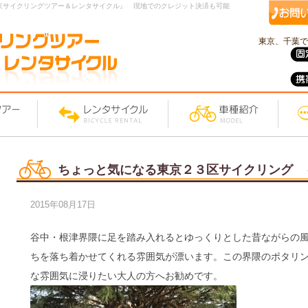
京サイクリングツアー＆レンタサイクル』 現地でのクレジット決済も可能
東京、千葉で
ちょっと気になる東京２３区サイクリング 
2015年08月17日
谷中・根津界隈に足を踏み入れるとゆっくりとした昔ながらの
ちを落ち着かせてくれる雰囲気が漂います。この界隈のポタリ
な雰囲気に浸りたい大人の方へお勧めです。