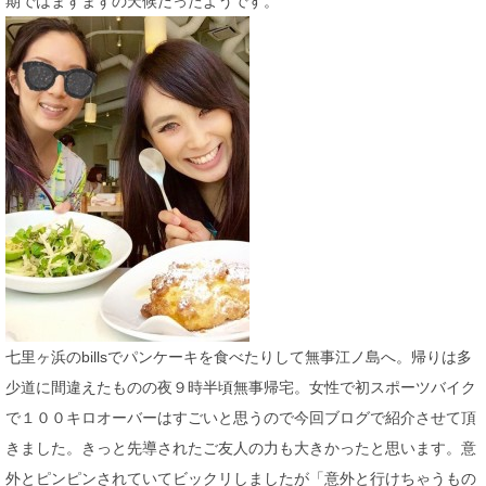
期ではまずまずの天候だったようです。
七里ヶ浜のbillsでパンケーキを食べたりして無事江ノ島へ。帰りは多
少道に間違えたものの夜９時半頃無事帰宅。女性で初スポーツバイク
で１００キロオーバーはすごいと思うので今回ブログで紹介させて頂
きました。きっと先導されたご友人の力も大きかったと思います。意
外とピンピンされていてビックリしましたが「意外と行けちゃうもの