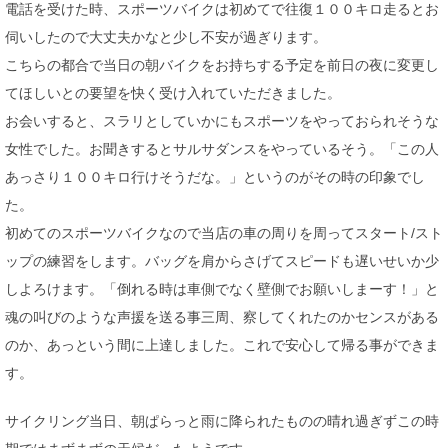
電話を受けた時、スポーツバイクは初めてで往復１００キロ走るとお
伺いしたので大丈夫かなと少し不安が過ぎります。
こちらの都合で当日の朝バイクをお持ちする予定を前日の夜に変更し
てほしいとの要望を快く受け入れていただきました。
お会いすると、スラリとしていかにもスポーツをやっておられそうな
女性でした。お聞きするとサルサダンスをやっているそう。「この人
あっさり１００キロ行けそうだな。」というのがその時の印象でし
た。
初めてのスポーツバイクなので当店の車の周りを周ってスタート/スト
ップの練習をします。バッグを肩からさげてスピードも遅いせいか少
しよろけます。「倒れる時は車側でなく壁側でお願いしまーす！」と
魂の叫びのような声援を送る事三周、察してくれたのかセンスがある
のか、あっという間に上達しました。これで安心して帰る事ができま
す。
サイクリング当日、朝ぱらっと雨に降られたものの晴れ過ぎずこの時