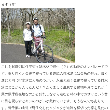
ます（笑）
これを起爆剤に住宅街＋雑木林で野生（？）の動物のオンパレードで
す。振り向くと金網で覆っている道脇の排水溝には金魚の群れ。暫く
進むと同じ排水溝にカモのつがい。永遠と続く金網で覆っている排水
溝にどこから入ったんだ！？たくましく生息する動物を見てこれが千
葉の県庁所在地なのかと錯乱しながら進むと林の中でカサッという音
に目を凝らすとキジのつがいが戯れています。もうなんでもありで
す。昔千葉の山道で野生化したクジャクが道路を横切った様を見たの