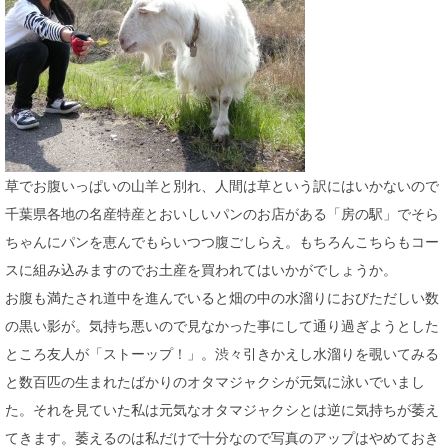
草でお腹いっぱいの山羊と別れ、人間は草という訳にはいかないので
千葉県各地の名産特産とおいしいパンのお店がある「房の駅」でそら
ちゃんにパンを恵んでもらいつつ腹ごしらえ。もちろんこちらもコー
スに組み込みますのでお土産を買われてはいかがでしょうか。
お腹も満たされ道中を進んでいると畑の中の水溜りにおびただしい数
の黒い影が。気持ち悪いので見なかった事にして通り過ぎようとした
ところ友人が「ストーップ！」。渋々引きかえし水溜りを覗いてみる
と数百匹の生まれたばかりのオタマジャクシが元気に泳いでいまし
た。それを見ていた私は元気なオタマジャクシとは逆に気持ちが萎え
てきます。萎えるのは私だけで十分なので写真のアップはやめておき