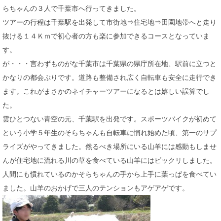
らちゃんの３人で千葉市へ行ってきました。
ツアーの行程は千葉駅を出発して市街地⇒住宅地⇒田園地帯へと走り
抜ける１４Ｋｍで初心者の方も楽に参加できるコースとなっていま
す。
が・・・言わずものがな千葉市は千葉県の県庁所在地、駅前に立つと
かなりの都会ぶりです。道路も整備され広く自転車も安全に走行でき
ます。これがまさかのネイチャーツアーになるとは嬉しい誤算でし
た。
雲ひとつない青空の元、千葉駅を出発です。スポーツバイクが初めて
という小学５年生のそらちゃんも自転車に慣れ始めた頃、第一のサプ
ライズがやってきました。然るべき場所にいる山羊には感動もしませ
んが住宅地に流れる川の草を食べている山羊にはビックリしました。
人間にも慣れているのかそらちゃんの手から上手に葉っぱを食べてい
ました。山羊のおかげで三人のテンションもアゲアゲです。