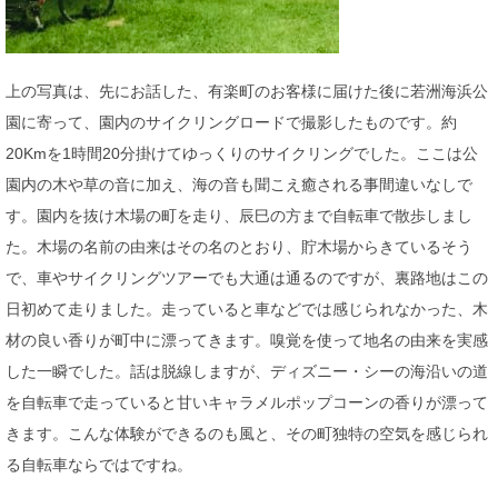
上の写真は、先にお話した、有楽町のお客様に届けた後に若洲海浜公
園に寄って、園内のサイクリングロードで撮影したものです。約
20Kmを1時間20分掛けてゆっくりのサイクリングでした。ここは公
園内の木や草の音に加え、海の音も聞こえ癒される事間違いなしで
す。園内を抜け木場の町を走り、辰巳の方まで自転車で散歩しまし
た。木場の名前の由来はその名のとおり、貯木場からきているそう
で、車やサイクリングツアーでも大通は通るのですが、裏路地はこの
日初めて走りました。走っていると車などでは感じられなかった、木
材の良い香りが町中に漂ってきます。嗅覚を使って地名の由来を実感
した一瞬でした。話は脱線しますが、ディズニー・シーの海沿いの道
を自転車で走っていると甘いキャラメルポップコーンの香りが漂って
きます。こんな体験ができるのも風と、その町独特の空気を感じられ
る自転車ならではですね。