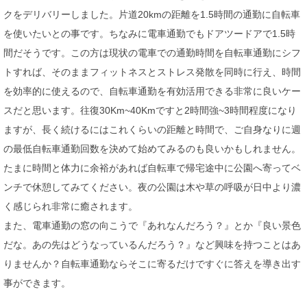
クをデリバリーしました。片道20kmの距離を1.5時間の通勤に自転車
を使いたいとの事です。ちなみに電車通勤でもドアツードアで1.5時
間だそうです。この方は現状の電車での通勤時間を自転車通勤にシフ
トすれば、そのままフィットネスとストレス発散を同時に行え、時間
を効率的に使えるので、自転車通勤を有効活用できる非常に良いケー
スだと思います。往復30Km~40Kmですと2時間強~3時間程度になり
ますが、長く続けるにはこれくらいの距離と時間で、ご自身なりに週
の最低自転車通勤回数を決めて始めてみるのも良いかもしれません。
たまに時間と体力に余裕があれば自転車で帰宅途中に公園へ寄ってベ
ンチで休憩してみてください。夜の公園は木や草の呼吸が日中より濃
く感じられ非常に癒されます。
また、電車通勤の窓の向こうで『あれなんだろう？』とか『良い景色
だな。あの先はどうなっているんだろう？』など興味を持つことはあ
りませんか？自転車通勤ならそこに寄るだけですぐに答えを導き出す
事ができます。