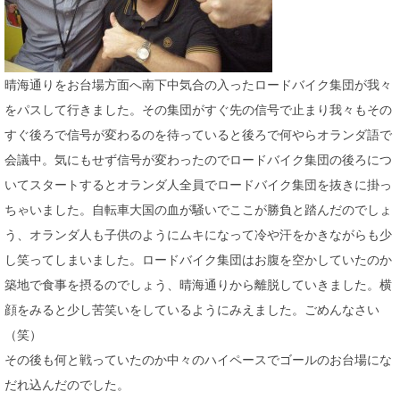
晴海通りをお台場方面へ南下中気合の入ったロードバイク集団が我々
をパスして行きました。その集団がすぐ先の信号で止まり我々もその
すぐ後ろで信号が変わるのを待っていると後ろで何やらオランダ語で
会議中。気にもせず信号が変わったのでロードバイク集団の後ろにつ
いてスタートするとオランダ人全員でロードバイク集団を抜きに掛っ
ちゃいました。自転車大国の血が騒いでここが勝負と踏んだのでしょ
う、オランダ人も子供のようにムキになって冷や汗をかきながらも少
し笑ってしまいました。ロードバイク集団はお腹を空かしていたのか
築地で食事を摂るのでしょう、晴海通りから離脱していきました。横
顔をみると少し苦笑いをしているようにみえました。ごめんなさい
（笑）
その後も何と戦っていたのか中々のハイペースでゴールのお台場にな
だれ込んだのでした。