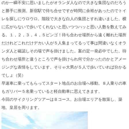
のか一瞬不安に思いましたがオランダ人なので大きな集団なのだろう
と勝手に推測。新宿駅で待ち合せですが時間に余裕があったのでトイ
レを探しにウロウロ。階段で大きな白人の集団とすれ違いました。横
に広がらないで歩いてくれないと思いつつハッと思い人数を数えてみ
る。１，２，３，４，５ビンゴ！待ち合わせ場所から遠く離れた場所
だけれどこれだけデカい人が５人集まってるって事は間違いなくオラ
ンダ人と確認しその場で声を掛けました。案の定一発必中でした。待
ち合わせ場所と違うところで声を掛けられ何で分かったのかとアメー
ジングな表情をしています。そりゃ大男が５人で歩いていれば分かる
でしょ（笑）
早速車に乗ってもらってスタート地点のお台場へ移動。８人乗りの車
もガリバー５名乗っていると軽自動車に思えてきます。
今回のサイクリングツアーはＢコース。お台場エリアを散策し、築
地、皇居を周ります。