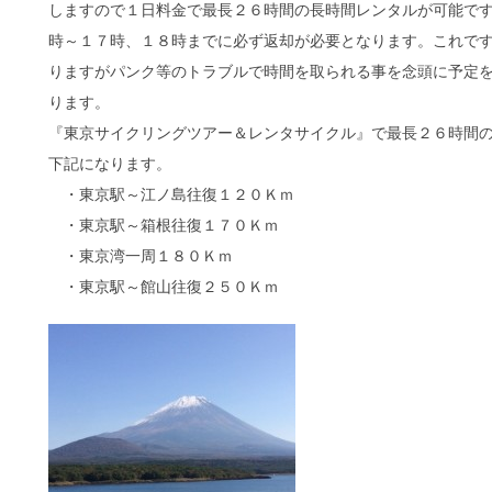
しますので１日料金で最長２６時間の長時間レンタルが可能で
時～１７時、１８時までに必ず返却が必要となります。これで
りますがパンク等のトラブルで時間を取られる事を念頭に予定
ります。
『東京サイクリングツアー＆レンタサイクル』で最長２６時間
下記になります。
・東京駅～江ノ島往復１２０Ｋｍ
・東京駅～箱根往復１７０Ｋｍ
・東京湾一周１８０Ｋｍ
・東京駅～館山往復２５０Ｋｍ