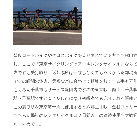
普段ロードバイクやクロスバイクを乗り慣れている方でも館山
し、ここで『東京サイクリングツアー＆レンタサイクル』なら
内ですと受け取り、返却場所は一致しなくてもＯＫかつ返却場
でその瞬間の体力、天候などに合わせて距離を短くする事も可
もちろん千葉市もサービス範囲内ですので東京駅～館山～千葉
駅～千葉駅ですと１７０Ｋｍになり初級者でも充分走れる距離
この裏ワザを東京湾一周に使用すると六郷土手駅～金谷フェリ
もちろん弊社のレンタサイクルは２日間以上の連続使用も大歓
おすすめです。