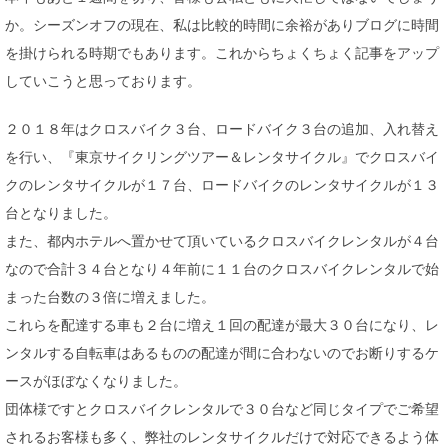
か。シーズンオフの現在、私は比較的時間に余裕がありブログに時間
を掛けられる時期でもあります。これからちょくちょく記事をアップ
していこうと思っております。
２０１８年はクロスバイク３台、ロードバイク３台の追加、入れ替え
を行い、『東京サイクリングツアー＆レンタサイクル』でクロスバイ
クのレンタサイクルが１７台、ロードバイクのレンタサイクルが１３
台となりました。
また、都内ホテルへ置かせて頂いているクロスバイクレンタルが４台
なので合計３４台となり４年前に１１台のクロスバイクレンタルで始
まった台数の３倍に増えました。
これらを配達する車も２台に増え１回の配達が最大３０台になり、レ
ンタルする自転車はあるものの配達が間に合わないのでお断りするケ
ースがほぼなくなりました。
団体様ですとクロスバイクレンタルで３０台など同じタイプでご希望
されるお客様も多く、弊社のレンタサイクルだけで対応できるよう体