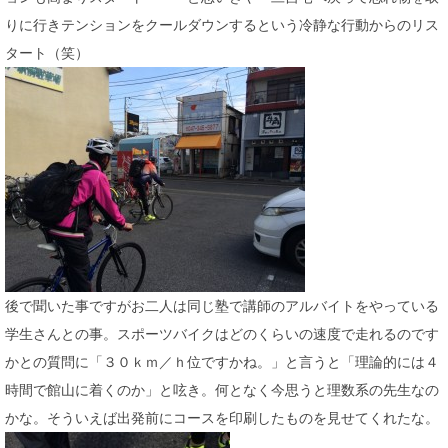
りに行きテンションをクールダウンするという冷静な行動からのリス
タート（笑）
後で聞いた事ですがお二人は同じ塾で講師のアルバイトをやっている
学生さんとの事。スポーツバイクはどのくらいの速度で走れるのです
かとの質問に「３０ｋｍ／ｈ位ですかね。」と言うと「理論的には４
時間で館山に着くのか」と呟き。何となく今思うと理数系の先生なの
かな。そういえば出発前にコースを印刷したものを見せてくれたな。