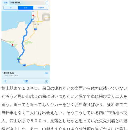
館山駅まで１０キロ。前日の疲れたとの文面から体力は残っていない
だろうと思い山越えの前に追いつきたいと慌てて車に飛び乗り二人を
追う。追っても追ってもリヤカーをひくお年寄りばかり。疲れ果てて
自転車を引く二人には出会えない。そうこうしている内に市街地へ突
入。館山駅まで５００ｍ、見落としたかと思っていた矢先到着との連
絡がきました。えー、山越え１０キロ４０分は疲れ果てた人には厳し