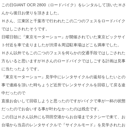
この日GIANT OCR 2800（ロードバイク）をレンタルして頂いたＨさ
んから後日お便りを頂きました。
Ｈさん、江東区と千葉市で行われたこの二つのフェスをロードバイク
ではしごされたそうです。
日曜日朝に『東京モーターショー』が開催されていた東京ビックサイ
ト付近を車で走りましたが渋滞＆周辺駐車場はどこも満車でした。
Ｈさん以外でもこの二つのフェスを何らかの交通手段ではしごされた
方もいると思いますがＨさんのロードバイクではしごする計画は見事
に当たったようです。
『東京モーターショー』見学中にレンタサイクルの返却をしたいとの
事で連絡を頂いた時ちょうど近所でレンタサイクルを回収して戻る途
中だったので
直接お会いして回収しようと思ったのですがバイクで車が一杯の状態
だったのでお会いする事が叶わなかったのは残念です。
この日はＨさん以外にも羽田空港からお台場までタクシーで来て、お
台場から当店のレンタサイクルで『サイクルモード』を見学されたお