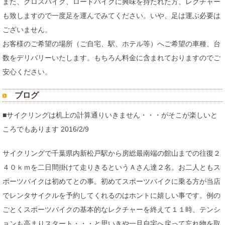
また、クロスバイク、ロードバイクに興味を持たれた方、レクチャー
も致しますので一度足を運んでみてください。いや、足は運ぶ必要は
ございません。
お客様のご希望の場所（ご自宅、駅、ホテル等）へご希望の車種、台
数をデリバリーいたします。もちろん料金に含まれておりますのでご
安心ください。
ブログ
■サイクリングは机上の計算通りいきません・・・がそこが楽しいと
ころでもあります 2016/2/9
サイクリングで千葉県内新松戸駅から房総最南端の館山までの往復２
４０ｋｍを二日間掛けて走りきるというＡさん達２名。お二人ともス
ポーツバイクは初めてとの事。初めてスポーツバイクに乗る方が当店
でレンタサイクルを予約してくれるのはホントに嬉しい事です。例の
ごとくスポーツバイクの基本的なレクチャーを終えて１１時、テンシ
ョンも高まりスタート・・・と思いきや一旦自宅へ戻って忘れ物を取