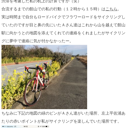
渋滞を考慮した私の机上の計算ですが（笑）
合流するまでの館山での私の行動（１２時から１５時）は
こちら
。
実は時間まで自分もロードバイクでフラワーロードをサイクリングし
ていたのですが目と鼻の先にいたＡさん達はこれから山を越えて館山
駅に向かうとの地図を添えてくれての連絡をくれましたがサイクリン
グに夢中で連絡に気が付かなかったー。
ちなみに下記の地図の緑のピンがＡさん達がいた場所、左上平佐浦あ
たりの赤いポイントが私がサイクリングを楽しんでいた場所です。