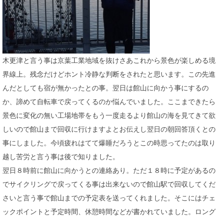
木更津と言う事は京葉工業地域を抜けさあこれから景色が楽しめる境
界線上。残念だけどホント冷静な判断をされたと思います。この先進
んだとしても宿が無かったとの事。翌日は館山に向かう事にするの
か、諦めて自転車で戻ってくるのか悩んでいました。ここまできたら
景色に変化の無い工場地帯をもう一度走るより館山の海を見てきて欲
しいので館山まで回収に行けますよとお伝えし翌日の朝回答頂くとの
事にしました。今頃疲れはてて爆睡だろうとこの時思ってたのは取り
越し苦労と言う事は後で知りました。
翌日８時前に館山に向かうとの連絡あり。ただ１８時に予定があるの
でサイクリングで戻ってくる事は出来ないので館山駅で回収してくだ
さいと言う事で館山までの予定表を送ってくれました。そこにはチェ
ックポイントと予定時間、休憩時間などが書かれていました。ロング