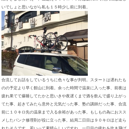
いでしょと思いながら私も１５時少し前に到着。
合流してお話をしているうちに色々な事が判明。スタートは遅れたも
のの予定より早く館山に到着。余った時間で温泉に入った事、前夜は
疲れ果てて爆睡してたかと思いきや夜遅くまで酒を飲んで盛り上がっ
てた事、起きてみたら意外と元気だった事、塾の講師だった事、合流
前に１０キロ先の温泉まで入る余裕があった事。もしもの為におスス
メしたパンク修理剤が役に立った事。結局二日目は９０キロほど走ら
れたそうです。若いって素晴らしいですね。一日目の疲れを吹き飛ば