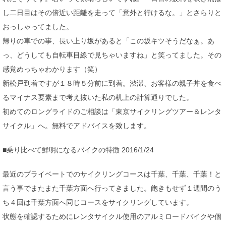
し二日目はその倍近い距離を走って「意外と行けるな。」とさらりと
おっしゃってました。
帰りの車での事、長い上り坂があると「この坂キツそうだなぁ。あ
っ、どうしても自転車目線で見ちゃいますね」と笑ってました。その
感覚めっちゃわかります（笑）
新松戸到着ですが１８時５分前に到着。渋滞、お客様の親子丼を食べ
るマイナス要素まで考え抜いた私の机上の計算通りでした。
初めてのロングライドのご相談は「東京サイクリングツアー＆レンタ
サイクル」へ。無料でアドバイスを致します。
■乗り比べて鮮明になるバイクの特徴 2016/1/24
最近のプライベートでのサイクリングコースは千葉、千葉、千葉！と
言う事でまたまた千葉方面へ行ってきました。飽きもせず１週間のう
ち４回は千葉方面へ同じコースをサイクリングしています。
状態を確認するためにレンタサイクル使用のアルミロードバイクや個