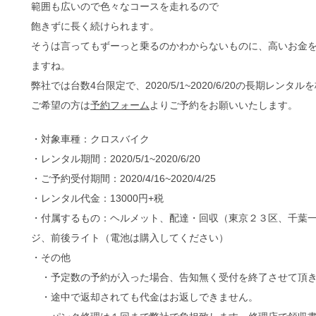
範囲も広いので色々なコースを走れるので
飽きずに長く続けられます。
そうは言ってもずーっと乗るのかわからないものに、高いお金
ますね。
弊社では台数4台限定で、2020/5/1~2020/6/20の長期レ
ご希望の方は
予約フォーム
よりご予約をお願いいたします。
・対象車種：クロスバイク
・レンタル期間：2020/5/1~2020/6/20
・ご予約受付期間：2020/4/16~2020/4/25
・レンタル代金：13000円+税
・付属するもの：ヘルメット、配達・回収（東京２３区、千葉
ジ、前後ライト（電池は購入してください）
・その他
・予定数の予約が入った場合、告知無く受付を終了させて頂
・途中で返却されても代金はお返しできません。