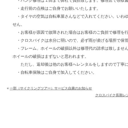
・パンク修理は１回まで弊社で負担致します。修理店で領収書
・走行前の点検はご自身でお願いいたします。
・タイヤの空気は自転車屋さんなどで入れてください。いわゆ
せん。
・お客様が原因で故障された場合はお客様のご負担で修理を行
・クロスバイクは水分に弱いので、必ず雨が凌げる場所で保管
・フレーム、ホイールの破損以外は修理代の請求は致しません
ホイールの破損はまずないと思われます。
ただし、返却後は他のお客様へレンタルをしますので丁寧に
・自転車保険はご自身で加入してください。
«
一部（サイクリングツアー）サービス自粛のお知らせ
クロスバイク長期レンタル