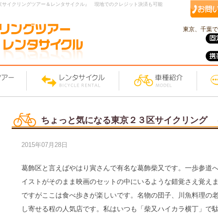
京サイクリングツアー＆レンタサイクル』 現地でのクレジット決済も可能
東京、千葉で
ちょっと気になる東京２３区サイクリング 
2015年07月28日
葛飾区と言えばやはり寅さんで有名な葛飾柴又です。一歩参道
イストがそのまま映画のセットの中にいるような錯覚さえ覚え
ですがここは食べ歩きが楽しいです。名物の団子、川魚料理の
し寄せる程の人気店です。私はいつも「柴又ハイカラ横丁」で