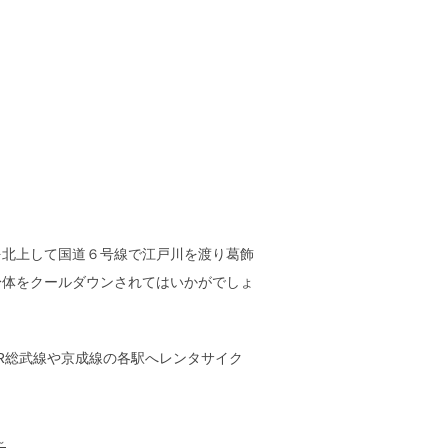
を北上して国道６号線で江戸川を渡り葛飾
身体をクールダウンされてはいかがでしょ
R総武線や京成線の各駅へレンタサイク
～