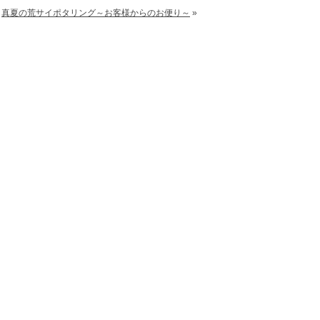
真夏の荒サイポタリング～お客様からのお便り～
»