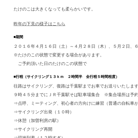
たけのこは大きくなっても柔らかいです。
昨年の下見の様子はこちら
■期間
２０１６年４月１６日（土）～４月２８日（木）、５月２日、
※たけのこの状態で変更する場合があります。
ご予約頂いた日のたけのこの状態で
■行程（サイクリング１３ｋｍ ２時間半 全行程５時間程度）
往路はサイクリング、復路は千葉駅までお車でお送りいたしま
９時４５分までにＪＲ千葉駅そば駐車場集合 ※集合場所は予
⇒点呼、ミーティング、初心者の方向けに練習（普通の自転車
⇒サイクリング出発（１０時）
⇒休憩（加曽利房の駅）
⇒サイクリング再開
⇒現地到着（１２時すぎ）