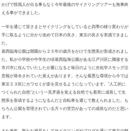
かげで怪我人が出る事もなく今年最後のサイクリングツアーも無事終
える事ができました。
一年を通じて皆さまとサイクリングをしていると四季の移り変わりが
手に取るように分かり改めて日本の良さ、東京の良さを実感できまし
た。
葛西臨海公園は開園から２５年の歳月をかけて生態系が形成されまし
た。私が小学校や中学生の頃葛西臨海公園がある江戸川区に隣接する
市川市に住んでいたしたが夏になると毎日のように光化学スモッグ注
意報が発令されていた覚えがあります。そんな最悪な環境から今では
東京２３区にカワセミが姿を見せるようになっています。”人工的に
つくられた自然”という一見矛盾を覚える自然でも着実に成長して生
態系を形成するようになるんだと自転車を通じて教えられました。も
ちろん公園を管理されている方々の苦労があっての成長なのだと思い
ます。
また来年、新たな発見をしてサイクリングやブログを通じて東京の魅